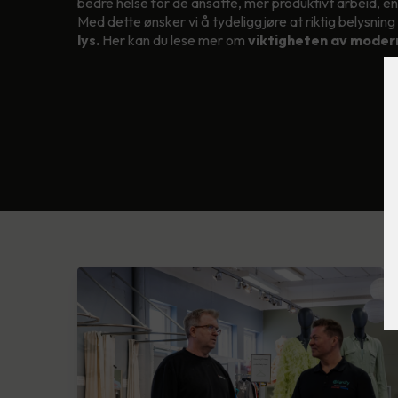
bedre helse for de ansatte, mer produktivt arbeid, en
Med dette ønsker vi å tydeliggjøre at riktig belysnin
lys.
Her kan du lese mer om
viktigheten av modern