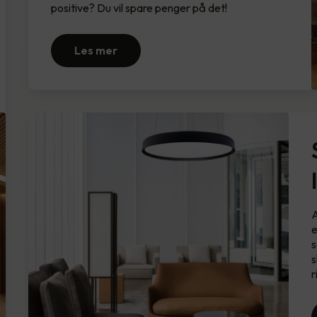
positive? Du vil spare penger på det!
Les mer
A
e
s
s
r