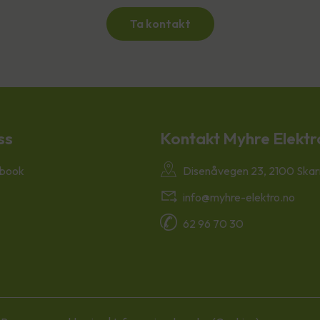
Ta kontakt
ss
Kontakt Myhre Elektr
book
Disenåvegen 23, 2100 Skar
info@myhre-elektro.no
62 96 70 30