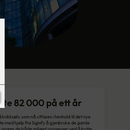
rte 82 000 på ett år
kvikksølv, som nå utfases i henhold til det nye
te med hjelp fra Signify å gjenbruke de gamle
 Nå sparer de både miljøet og penger ved å bytte