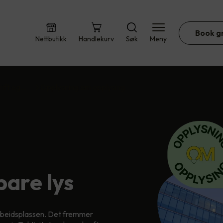
Book g
Nettbutikk
Handlekurv
Søk
Meny
rift og…
Opplysning om opplysing
bare lys
 arbeidsplassen. Det fremmer