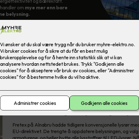
ergieffektivitet og bærekraft.
g handler om
mye mer enn bare
e belysning.
Bærekraftig belysning - spa
Fretex på Alnabru hadde tidligere konvensjonelle lysrør med 
EU-direktivet. De trengte å oppdatere belysningen, og valg
armaturene, og heller bytte alle lysstoffrør til LED-lysrør.