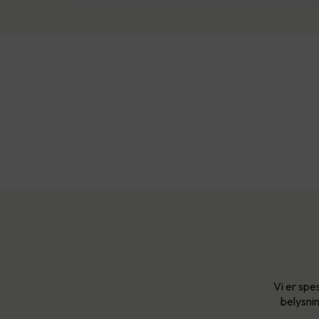
Vi er spe
belysnin